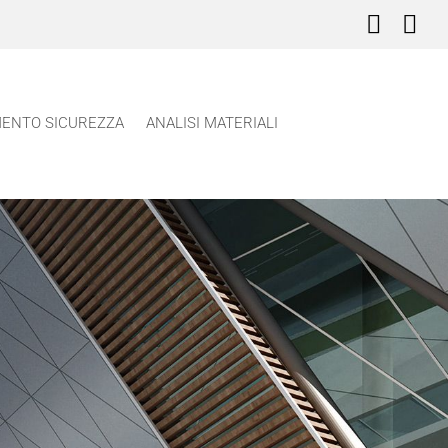
Faceb
In
ENTO SICUREZZA
ANALISI MATERIALI