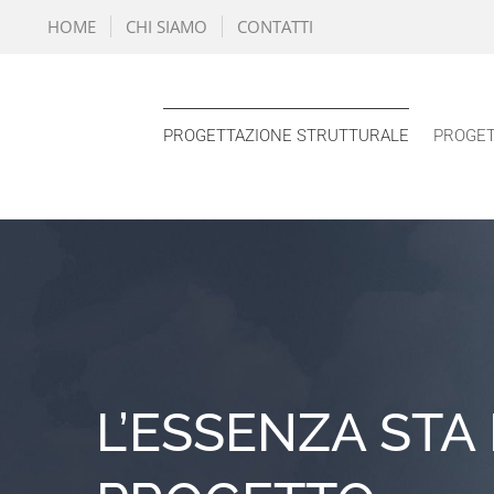
Salta
HOME
CHI SIAMO
CONTATTI
al
contenuto
PROGETTAZIONE STRUTTURALE
PROGET
L’ESSENZA STA