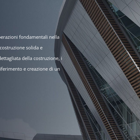
perazioni fondamentali nella
 costruzione solida e
ttagliata della costruzione, i
 riferimento e creazione di un